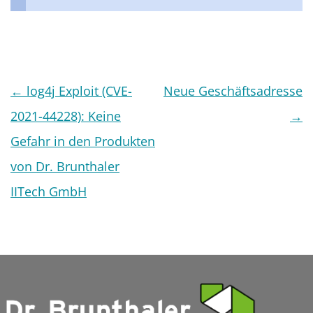
Beitragsnavigation
←
log4j Exploit (CVE-
Neue Geschäftsadresse
2021-44228): Keine
→
Gefahr in den Produkten
von Dr. Brunthaler
IITech GmbH